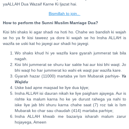
yaALLAH Dua Wazaif Karne Ki Ijazat hai.
Bismillah to join..
How to perform the Sunni Muslim Marriage Dua?
Kisi bhi shaks ki agar shadi na hoti ho. Chahe wo bandish ki wajah
se ho ya fir kisi taweez ya dore ki wajah se ho Insha ALLAH is
wazifa se uski kat ho jayegi aur shadi ho jayegi.
Wo shaks khud hi ye wazifa kare gyarah jummerat tak bila
nagah.
Kisi bhi jummerat se shuru kar sakte hai aur kisi bhi waqt. Jo
bhi waqt ho har jummerat ko wahi ek waqt par wazifa kare.
Gyarah hazar (11000) martaba ye Ism Mubarak parhiye-
Ya
Wajidu
Uske bad apne maqsad ke liye dua kjiye;
Insha ALLAH isi dauran nikah ke liye paigham ajayega. Aur is
rishte ka malum karna ho ke ye durust rahega ya nahi to
iske liye jab bhi shuru karna chahe saat (7) roz tak is Ism
Mubarak ko char sau chaudah (414) martaba parhiye;
Insha ALLAH khwab me bazariya isharah malum zarur
hojayega, Ameen