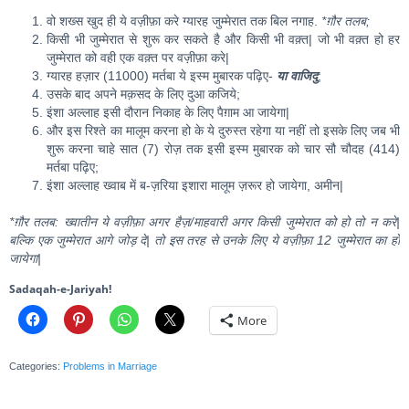
वो शख्स खुद ही ये वज़ीफ़ा करे ग्यारह जुम्मेरात तक बिल नगाह.
*ग़ौर तलब;
किसी भी जुम्मेरात से शुरू कर सकते है और किसी भी वक़्त| जो भी वक़्त हो हर
जुम्मेरात को वही एक वक़्त पर वज़ीफ़ा करे|
ग्यारह हज़ार (11000) मर्तबा ये इस्म मुबारक पढ़िए-
या वाजिदु
;
उसके बाद अपने मक़सद के लिए दुआ कजिये;
इंशा अल्लाह इसी दौरान निकाह के लिए पैग़ाम आ जायेगा|
और इस रिश्ते का मालूम करना हो के ये दुरुस्त रहेगा या नहीं तो इसके लिए जब भी
शुरू करना चाहे सात (7) रोज़ तक इसी इस्म मुबारक को चार सौ चौदह (414)
मर्तबा पढ़िए;
इंशा अल्लाह ख्वाब में ब-ज़रिया इशारा मालूम ज़रूर हो जायेगा, अमीन|
*ग़ौर तलब: ख्वातीन ये वज़ीफ़ा अगर हैज़/माहवारी अगर किसी जुम्मेरात को हो तो न करे|
बल्कि एक जुम्मेरात आगे जोड़ दे| तो इस तरह से उनके लिए ये वज़ीफ़ा 12 जुम्मेरात का हो
जायेगा|
Sadaqah-e-Jariyah!
More
Categories:
Problems in Marriage