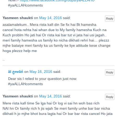
Now!!-
https://www.facebook.com/groups/yaALLAHU
#yaALLAHcomments
Yasmeen shaukti
on
May 14, 2016
said:
Reply
asalamalekum.. Mera rista kafi din Se fix hai Bt hamesha
cancel hota rehta hai whan due to My family hamesha Kuch na
Kuch problm Ho jati hai Or rista kai bar tut vi jata hai usi jagah..
meri family hamesha us family ko nicha dikhati rehri hai… plezzz
mjhe bataiye meri family ka us family ke liye attitude kese change
hoga plezzz help me
..
ãl عِmrãń
on
May 16, 2016
said:
Reply
Dear sis I relied to your question just now.
#yaALLAHcomments
Yasmeen shaukti
on
May 14, 2016
said:
Reply
Mere rista kafi time Se lga hai Or log vi sai hn woh bas rich
NAI hn Or family rich h jis wjah Se meri family unhe bar bar nicha
dikhati h jo mjhe bhot bura lagta hai Or bar bar rista cancel Ho jata