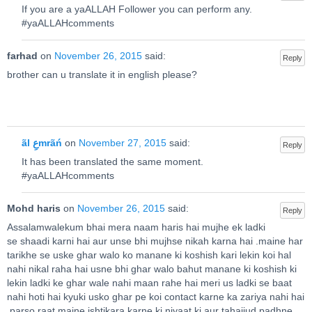
If you are a yaALLAH Follower you can perform any.
#yaALLAHcomments
farhad
on
November 26, 2015
said:
Reply
brother can u translate it in english please?
ãl عِmrãń
on
November 27, 2015
said:
Reply
It has been translated the same moment.
#yaALLAHcomments
Mohd haris
on
November 26, 2015
said:
Reply
Assalamwalekum bhai mera naam haris hai mujhe ek ladki
se shaadi karni hai aur unse bhi mujhse nikah karna hai .maine har
tarikhe se uske ghar walo ko manane ki koshish kari lekin koi hal
nahi nikal raha hai usne bhi ghar walo bahut manane ki koshish ki
lekin ladki ke ghar wale nahi maan rahe hai meri us ladki se baat
nahi hoti hai kyuki usko ghar pe koi contact karne ka zariya nahi hai
.parso raat maine ishtikara karne ki niyaat ki aur tahajjud padhne