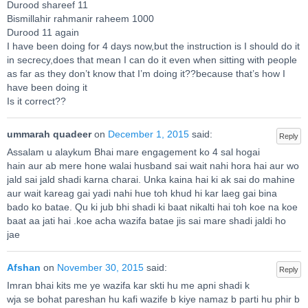
Durood shareef 11
Bismillahir rahmanir raheem 1000
Durood 11 again
I have been doing for 4 days now,but the instruction is I should do it
in secrecy,does that mean I can do it even when sitting with people
as far as they don’t know that I’m doing it??because that’s how I
have been doing it
Is it correct??
ummarah quadeer
on
December 1, 2015
said:
Reply
Assalam u alaykum Bhai mare engagement ko 4 sal hogai
hain aur ab mere hone walai husband sai wait nahi hora hai aur wo
jald sai jald shadi karna charai. Unka kaina hai ki ak sai do mahine
aur wait kareag gai yadi nahi hue toh khud hi kar laeg gai bina
bado ko batae. Qu ki jub bhi shadi ki baat nikalti hai toh koe na koe
baat aa jati hai .koe acha wazifa batae jis sai mare shadi jaldi ho
jae
Afshan
on
November 30, 2015
said:
Reply
Imran bhai kits me ye wazifa kar skti hu me apni shadi k
wja se bohat pareshan hu kafi wazife b kiye namaz b parti hu phir b