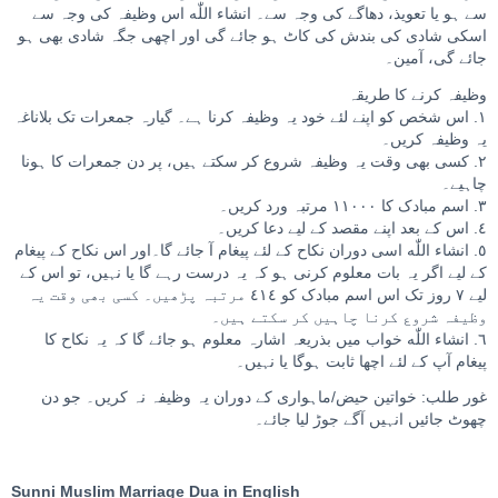
سے ہو یا تعویذ، دھاگے کی وجہ سے۔ انشاء اللّٰه اس وظیفہ کی وجہ سے
اسکی شادی کی بندش کی کاٹ ہو جائے گی اور اچھی جگہ شادی بھی ہو
جائے گی، آمین۔
وظیفہ کرنے کا طریقہ
١. اس شخص کو اپنے لئے خود یہ وظیفہ کرنا ہے۔ گیارہ جمعرات تک بلاناغہ
یہ وظیفہ کریں۔
٢. کسی بھی وقت یہ وظیفہ شروع کر سکتے ہیں، پر دن جمعرات کا ہونا
چاہیے۔
٣. اسم مبادک کا ١١٠٠٠ مرتبہ ورد کریں۔
٤. اس کے بعد اپنے مقصد کے لیے دعا کریں۔
٥. انشاء اللّٰه اسی دوران نکاح کے لئے پیغام آ جائے گا۔اور اس نکاح کے پیغام
کے لیے اگر یہ بات معلوم کرنی ہو کہ یہ درست رہے گا یا نہیں، تو اس کے
لیے ٧ روز تک اس اسم مبادک کو ٤١٤ مرتبہ پڑھیں۔ کسی بھی وقت یہ
وظیفہ شروع کرنا چاہیں کر سکتے ہیں۔
٦. انشاء اللّٰه خواب میں بذریعہ اشارہ معلوم ہو جائے گا کہ یہ نکاح کا
پیغام آپ کے لئے اچھا ثابت ہوگا یا نہیں۔
غور طلب: خواتین حیض/ماہواری کے دوران یہ وظیفہ نہ کریں۔ جو دن
چھوٹ جائیں انہیں آگے جوڑ لیا جائے۔
Sunni Muslim Marriage Dua in English