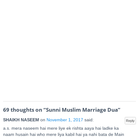
69 thoughts on “
Sunni Muslim Marriage Dua
”
SHAIKH NASEEM
on
November 1, 2017
said:
Reply
a.s. mera naseem hai mere liye ek rishta aaya hai ladke ka
naam husain hai who mere liya kabil hai ya nahi bata de Main