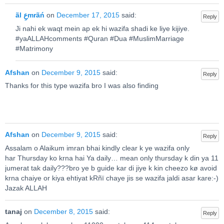
ãl عِmrãń
on
December 17, 2015
said:
Reply
Ji nahi ek waqt mein ap ek hi wazifa shadi ke liye kijiye.
#yaALLAHcomments #Quran #Dua #MuslimMarriage
#Matrimony
Afshan
on
December 9, 2015
said:
Reply
Thanks for this type wazifa bro I was also finding
Afshan
on
December 9, 2015
said:
Reply
Assalam o Alaikum imran bhai kindly clear k ye wazifa only
har Thursday ko krna hai Ya daily… mean only thursday k din ya 11
jumerat tak daily???bro ye b guide kar di jiye k kin cheezo kø avoid
krna chaiye or kiya ehtiyat kRñï chaye jis se wazifa jaldi asar kare:-)
Jazak ALLAH
tanaj
on
December 8, 2015
said:
Reply