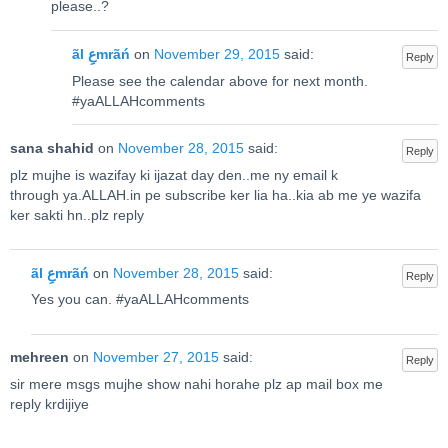
please..?
ãl عِmrãń
on
November 29, 2015
said:
Reply
Please see the calendar above for next month.
#yaALLAHcomments
sana shahid
on
November 28, 2015
said:
Reply
plz mujhe is wazifay ki ijazat day den..me ny email k
through ya.ALLAH.in pe subscribe ker lia ha..kia ab me ye wazifa
ker sakti hn..plz reply
ãl عِmrãń
on
November 28, 2015
said:
Reply
Yes you can. #yaALLAHcomments
mehreen
on
November 27, 2015
said:
Reply
sir mere msgs mujhe show nahi horahe plz ap mail box me
reply krdijiye