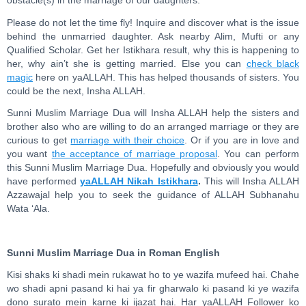
obstacle(s) in the marriage of our daughters.
Please do not let the time fly! Inquire and discover what is the issue
behind the unmarried daughter. Ask nearby Alim, Mufti or any
Qualified Scholar. Get her Istikhara result, why this is happening to
her, why ain’t she is getting married. Else you can
check black
magic
here on yaALLAH. This has helped thousands of sisters. You
could be the next, Insha ALLAH.
Sunni Muslim Marriage Dua will Insha ALLAH help the sisters and
brother also who are willing to do an arranged marriage or they are
curious to get
marriage with their choice
. Or if you are in love and
you want
the acceptance of marriage proposal
. You can perform
this Sunni Muslim Marriage Dua. Hopefully and obviously you would
have performed
yaALLAH Nikah Istikhara
.
This will Insha ALLAH
Azzawajal help you to seek the guidance of ALLAH Subhanahu
Wata ‘Ala.
Sunni Muslim Marriage Dua in Roman English
Kisi shaks ki shadi mein rukawat ho to ye wazifa mufeed hai. Chahe
wo shadi apni pasand ki hai ya fir gharwalo ki pasand ki ye wazifa
dono surato mein karne ki ijazat hai. Har yaALLAH Follower ko