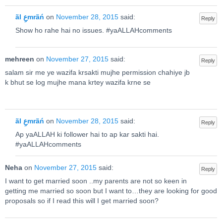
ãl عِmrãń
on
November 28, 2015
said:
Reply
Show ho rahe hai no issues. #yaALLAHcomments
mehreen
on
November 27, 2015
said:
Reply
salam sir me ye wazifa krsakti mujhe permission chahiye jb
k bhut se log mujhe mana krtey wazifa krne se
ãl عِmrãń
on
November 28, 2015
said:
Reply
Ap yaALLAH ki follower hai to ap kar sakti hai.
#yaALLAHcomments
Neha
on
November 27, 2015
said:
Reply
I want to get married soon ..my parents are not so keen in
getting me married so soon but I want to…they are looking for good
proposals so if I read this will I get married soon?