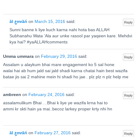
ãl عِmrãń
on
March 15, 2016
said:
Reply
Sunni banne k liye kuch karna nahi hota bas ALLAH
Subhanahu Wata ‘Ala aur unke rasool par yaqeen kare. Mehdvi
kya hai? #yaALLAHcomments
Umma ummara
on
February 29, 2016
said:
Reply
Assalam u alaykum bhai mare engagement ko 5 sal hone
walai hai ab hum jald sai jald shadi karna chatai hain best wazifa
batae jis sai 2 mahine mein hi shadi ho jae . plz plz n plz help me
ambreen
on
February 24, 2016
said:
Reply
assalamulikum Bhai …Bhai k liye ye wazifa krna hai to
ammi kr skti hain ya mai..becoz larkey proper krty nhi hn
ãl عِmrãń
on
February 27, 2016
said:
Reply