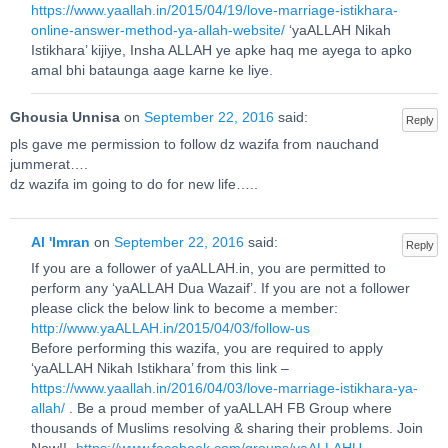
https://www.yaallah.in/2015/04/19/love-marriage-istikhara-
online-answer-method-ya-allah-website/
‘yaALLAH Nikah
Istikhara’ kijiye, Insha ALLAH ye apke haq me ayega to apko
amal bhi bataunga aage karne ke liye.
Ghousia Unnisa
on
September 22, 2016
said:
Reply
pls gave me permission to follow dz wazifa from nauchand
jummerat….
dz wazifa im going to do for new life…..
Al 'Imran
on
September 22, 2016
said:
Reply
If you are a follower of yaALLAH.in, you are permitted to
perform any ‘yaALLAH Dua Wazaif’. If you are not a follower
please click the below link to become a member:
http://www.yaALLAH.in/2015/04/03/follow-us
Before performing this wazifa, you are required to apply
‘yaALLAH Nikah Istikhara’ from this link –
https://www.yaallah.in/2016/04/03/love-marriage-istikhara-ya-
allah/
. Be a proud member of yaALLAH FB Group where
thousands of Muslims resolving & sharing their problems. Join