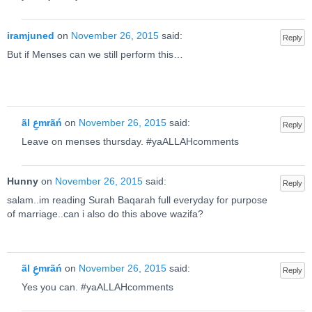
iramjuned
on
November 26, 2015
said:
Reply
But if Menses can we still perform this…
ãl عِmrãń
on
November 26, 2015
said:
Reply
Leave on menses thursday. #yaALLAHcomments
Hunny
on
November 26, 2015
said:
Reply
salam..im reading Surah Baqarah full everyday for purpose
of marriage..can i also do this above wazifa?
ãl عِmrãń
on
November 26, 2015
said:
Reply
Yes you can. #yaALLAHcomments