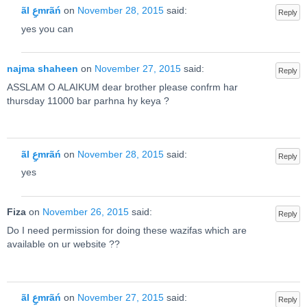
ãl عِmrãń
on
November 28, 2015
said:
Reply
yes you can
najma shaheen
on
November 27, 2015
said:
Reply
ASSLAM O ALAIKUM dear brother please confrm har
thursday 11000 bar parhna hy keya ?
ãl عِmrãń
on
November 28, 2015
said:
Reply
yes
Fiza
on
November 26, 2015
said:
Reply
Do I need permission for doing these wazifas which are
available on ur website ??
ãl عِmrãń
on
November 27, 2015
said:
Reply