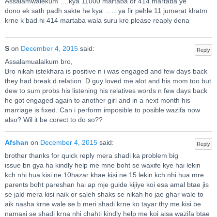
Assalamwalekum ….kya 11000 martaba or 414 martaba ye
dono ek sath padh sakte he kya ……ya fir pehle 11 jumerat khatm
krne k bad hi 414 martaba wala suru kre please reaply dena
S
on
December 4, 2015
said:
Reply
Assalamualaikum bro,
Bro nikah istekhara is positive n i was engaged and few days back
they had break d relation. D guy loved me alot and his mom too but
dew to sum probs his listening his relatives words n few days back
he got engaged again to another girl and in a next month his
marriage is fixed. Can i perform imposible to posible wazifa now
also? Wil it be corect to do so??
Afshan
on
December 4, 2015
said:
Reply
brother thanks for quick reply mera shadi ka problem big
issue bn gya ha kindly help me mne boht se waxife kye hai lekin
kch nhi hua kisi ne 10hazar khae kisi ne 15 lekin kch nhi hua mre
parents boht pareshan hai ap mje guide kijiye koi esa amal btae jis
se jald mera kisi naik or saleh shaks se nikah ho jae ghar wale to
aik nasha krne wale se b meri shadi krne ko tayar thy me kisi be
namaxi se shadi krna nhi chahti kindly help me koi aisa wazifa btae