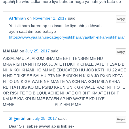
apahi\j hu who ladka mere liye bahetar hoga ya nahi yeh bata de
Al 'Imran
on
November 1, 2017
said:
Reply
Ye istikhara karen ap us insan ke liye phir jo khwab
ayen saat din bad bataiye-
https://www.yaallah.in/category/istikhara/yaallah-nikah-istikhara/
MAHAM
on
July 25, 2017
said:
Reply
ASSALAMULALAIKUM BHAI ME BHT TENSHN ME HU
MRA RISHTA NH HO RA JO ATE H DKH K CHALE JATE H ESA B B
NH K KOI KHAMI HO MJ ME EDUCATED HU JOB KRTI HU 22 AGE
H HR TRIKE SE SAI HU PTA NH BNDIXH H K KIA JO PXND KRTA
H TO UN K GR WALE NH MANTE YA KCH NA KCH MSLA KHRA
REHTA H JIS KO ME PSND KRUN UN K GR WALE RAZI NH HOTE
OR RISHTE TO BILQUL ACHE NH ATE OR BHT KM ATE H BHT
KM ME KIA KRUN MJE BTAEN AP HR WAZIFE KR LIYE
MENE…………………………PLZ HELP ME
ãl عِmrãń
on
July 25, 2017
said:
Reply
Dear Sis, sabse awwal ap is link se-